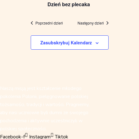
Dzień bez plecaka
widokach
Poprzedni dzień
Następny dzień
Zasubskrybuj Kalendarz
Naszą misją jest kształcenie młodego
pokolenia Polonii, pielęgnowanie polskiej
tożsamości, tradycji i wartości. Pragniemy,
aby nasi uczniowie byli dumni ze swojego
pochodzenia i aktywnie uczestniczyli w
polskiej społeczności.
Facebook-f
Instagram
Tiktok