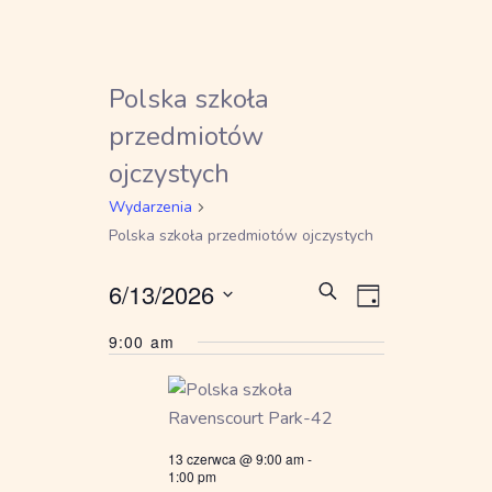
Polska szkoła
przedmiotów
ojczystych
Wydarzenia
Polska szkoła przedmiotów ojczystych
Wydarzen
Wydarze
6/13/2026
Szukaj
Dzień
Wybierz
Widoki
Nawigacja
9:00 am
datę.
nawigacj
po
wyszukiwa
13 czerwca @ 9:00 am
-
i
1:00 pm