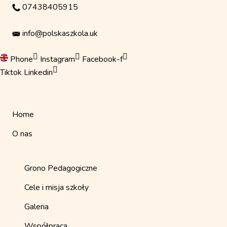
Skip
07438405915
to
content
info@polskaszkola.uk
Phone
Instagram
Facebook-f
Tiktok
Linkedin
Home
O nas
Grono Pedagogiczne
Cele i misja szkoły
Galeria
Współpraca