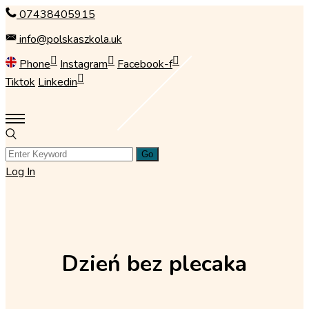
Skip
07438405915
to
info@polskaszkola.uk
content
Phone
Instagram
Facebook-f
Tiktok
Linkedin
Log In
Dzień bez plecaka