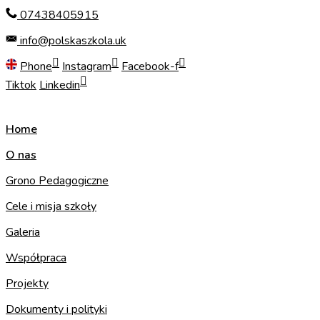
Skip
07438405915
to
info@polskaszkola.uk
content
Phone
Instagram
Facebook-f
Tiktok
Linkedin
Home
O nas
Grono Pedagogiczne
Cele i misja szkoły
Galeria
Współpraca
Projekty
Dokumenty i polityki