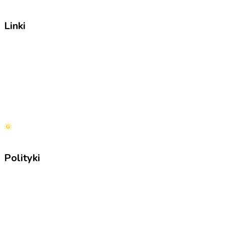
Linki
O nas
Zapisy
Czesne
Wolontariat
Polityki
Regulamin szkoły
Statut szkoły
Safeguarding