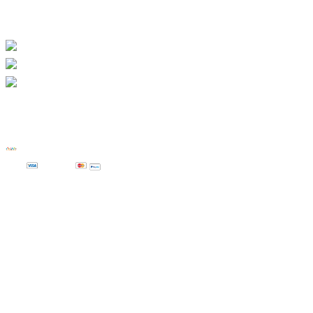
GDPR
Copyright © 2023 – 2025 Polska Szkoła
Ravenscourt Park
Visa
Master
Edukacja polonijna Londyn Nauka
Polskiego Londyn Polska kultura Londyn
Polski język Ravenscourt Park Polski jako
drugi Dwujęzyczność Wydarzenia
polonijne Sobotnia szkoła Polska Londyn
Polskie tradycje w Londynie Polska
społeczność Londyn Ravenscourt Park