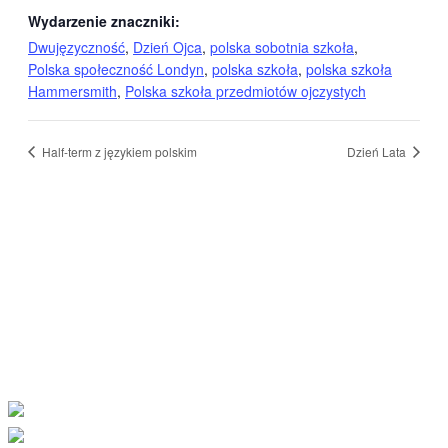
Wydarzenie znaczniki:
Dwujęzyczność
,
Dzień Ojca
,
polska sobotnia szkoła
,
Polska społeczność Londyn
,
polska szkoła
,
polska szkoła
Hammersmith
,
Polska szkoła przedmiotów ojczystych
Half-term z językiem polskim
Dzień Lata
Naszą misją jest kształcenie młodego
pokolenia Polonii, pielęgnowanie polskiej
tożsamości, tradycji i wartości. Pragniemy,
aby nasi uczniowie byli dumni ze swojego
pochodzenia i aktywnie uczestniczyli w
polskiej społeczności.
Facebook-f
Instagram
Tiktok