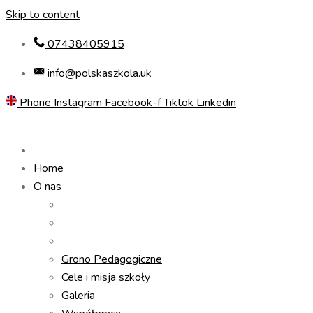
Skip to content
07438405915
info@polskaszkola.uk
Phone
Instagram
Facebook-f
Tiktok
Linkedin
Home
O nas
Grono Pedagogiczne
Cele i misja szkoły
Galeria