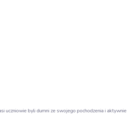
wyszu
i
widok
nasi uczniowie byli dumni ze swojego pochodzenia i aktywnie