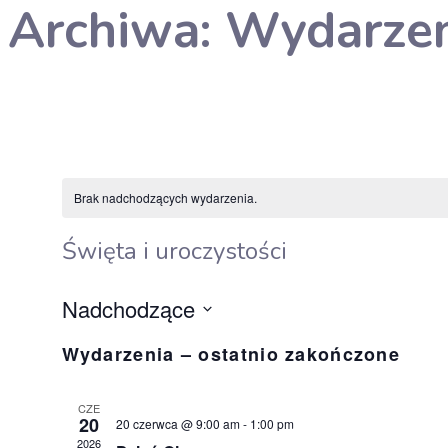
Archiwa:
Wydarzen
Brak nadchodzących wydarzenia.
Święta i uroczystości
Nadchodzące
Wybierz
Wydarzenia – ostatnio zakończone
datę.
CZE
20
20 czerwca @ 9:00 am
-
1:00 pm
2026