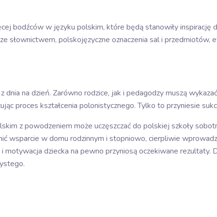
cej bodźców w języku polskim, które będą stanowiły inspirację do
aty ze słownictwem, polskojęzyczne oznaczenia sal i przedmiotów
z dnia na dzień. Zarówno rodzice, jak i pedagodzy muszą wykazać
ując proces kształcenia polonistycznego. Tylko to przyniesie sukc
lskim z powodzeniem może uczęszczać do polskiej szkoły sobotnie
wnić wsparcie w domu rodzinnym i stopniowo, cierpliwie wprowad
ne i motywacja dziecka na pewno przyniosą oczekiwane rezultaty.
zystego.