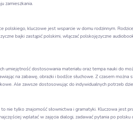
ju zamieszkania.
 polskiego, kluczowe jest wsparcie w domu rodzinnym. Rodzice 
yczne bajki zastąpić polskimi, włączać polskojęzyczne audiobooki
 ich umiejętność dostosowania materiału oraz tempa nauki do moż
awiając na zabawę, obrazki i bodźce słuchowe. Z czasem można s
zykowe. Ale zawsze dostosowując do indywidualnych potrzeb dzie
 to nie tylko znajomość słownictwa i gramatyki. Kluczowa jest p
 najczęściej wplatać w zajęcia dialogi, zadawać pytania po polsk