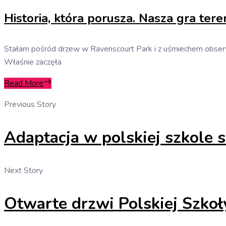
Historia, która porusza. Nasza gra te
Stałam pośród drzew w Ravenscourt Park i z uśmiechem obserwo
Właśnie zaczęła
Read More
Previous Story
Adaptacja w polskiej szkole s
Next Story
Otwarte drzwi Polskiej Szkoł