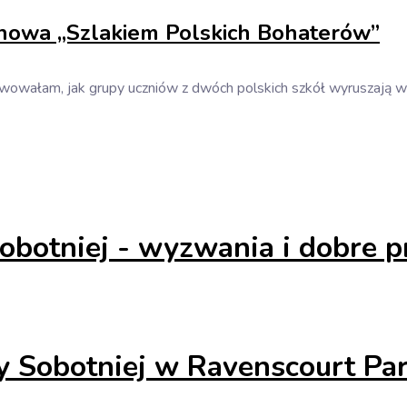
renowa „Szlakiem Polskich Bohaterów”
wałam, jak grupy uczniów z dwóch polskich szkół wyruszają w tr
obotniej - wyzwania i dobre p
y Sobotniej w Ravenscourt Par