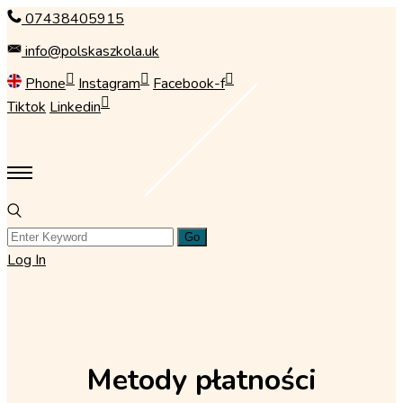
Skip
07438405915
to
info@polskaszkola.uk
content
Phone
Instagram
Facebook-f
Tiktok
Linkedin
Log In
Metody płatności