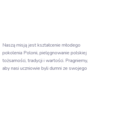
Naszą misją jest kształcenie młodego
pokolenia Polonii, pielęgnowanie polskiej
tożsamości, tradycji i wartości. Pragniemy,
aby nasi uczniowie byli dumni ze swojego
pochodzenia i aktywnie uczestniczyli w
polskiej społeczności.
Facebook-f
Instagram
Tiktok
Linki