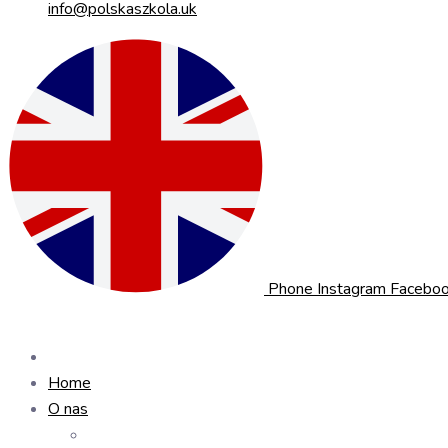
info@polskaszkola.uk
Phone
Instagram
Faceboo
Home
O nas