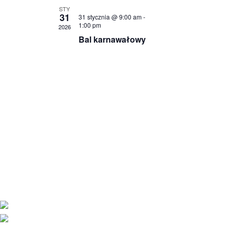
STY
31
31 stycznia @ 9:00 am
-
1:00 pm
2026
Bal karnawałowy
Naszą misją jest kształcenie młodego
pokolenia Polonii, pielęgnowanie polskiej
tożsamości, tradycji i wartości. Pragniemy,
aby nasi uczniowie byli dumni ze swojego
pochodzenia i aktywnie uczestniczyli w
polskiej społeczności.
Facebook-f
Instagram
Tiktok