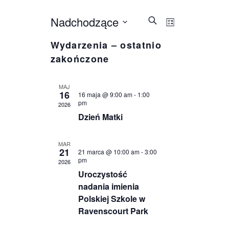
Wydarzen
Wydarze
Nadchodzące
Szukaj
Lista
Wybierz
Widoki
Nawigacja
Wydarzenia – ostatnio
datę.
nawigacj
zakończone
po
wyszukiwa
MAJ
16
16 maja @ 9:00 am
-
1:00
i
pm
2026
Dzień Matki
widokach
MAR
21
21 marca @ 10:00 am
-
3:00
pm
2026
Uroczystość
nadania imienia
Polskiej Szkole w
Ravenscourt Park