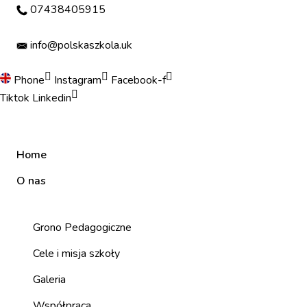
Skip
07438405915
to
content
info@polskaszkola.uk
Phone
Instagram
Facebook-f
Tiktok
Linkedin
Home
O nas
Grono Pedagogiczne
Cele i misja szkoły
Galeria
Współpraca