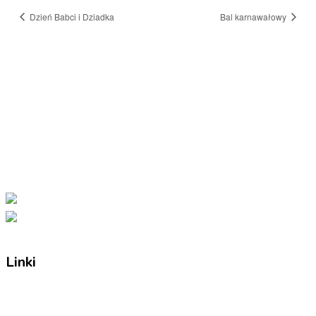
Dzień Babci i Dziadka
Bal karnawałowy
Naszą misją jest kształcenie młodego
pokolenia Polonii, pielęgnowanie polskiej
tożsamości, tradycji i wartości. Pragniemy,
aby nasi uczniowie byli dumni ze swojego
pochodzenia i aktywnie uczestniczyli w
polskiej społeczności.
Facebook-f
Instagram
Tiktok
Linki
O nas