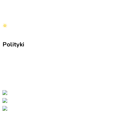
Zapisy
Czesne
Wolontariat
Polityki
Regulamin szkoły
Statut szkoły
Safeguarding
GDPR
Copyright © 2023 – 2025 Polska Szkoła
Ravenscourt Park