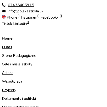
Skip
07438405915
to
info@polskaszkola.uk
content
Phone
Instagram
Facebook-f
Tiktok
Linkedin
Home
O nas
Grono Pedagogiczne
Cele i misja szkoły
Galeria
Współpraca
Projekty
Dokumenty i polityki