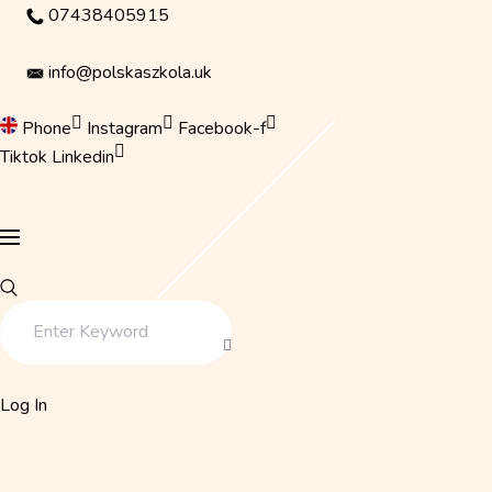
Skip
07438405915
to
content
info@polskaszkola.uk
Phone
Instagram
Facebook-f
Tiktok
Linkedin
Log In